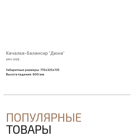
Качалка-балансир "Дюна"
КАЧ-008
Габаритные размеры: 770х325х735
Высота падения: 600 мм
ПОПУЛЯРНЫЕ
ТОВАРЫ