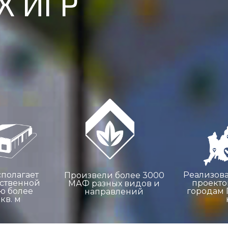
 ИГР
ЗАДАТЬ ВОПРОС
сполагает
Реализова
Произвели более 3000
ственной
проекто
МАФ разных видов и
ю более
городам
направлений
кв. м