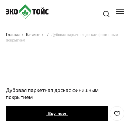
Главная
Каталог
Дубовая паркетная доскас финишным
покрытием
Дубовая паркетная доскас финишным
покрытием
_Buy_now_